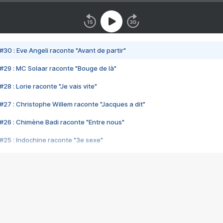
#30 : Eve Angeli raconte "Avant de partir"
#29 : MC Solaar raconte "Bouge de là"
28 : Lorie raconte "Je vais vite"
#27 : Christophe Willem raconte "Jacques a dit"
#26 : Chimène Badi raconte "Entre nous"
#25 : Indochine raconte "3e sexe"
#24 : Zaho raconte "C'est chelou"
#23 : Patrick Bruel raconte "Au café des délices"
#22 : Kyo raconte "Le chemin"
#21 : Nolwenn Leroy raconte "Cassé"