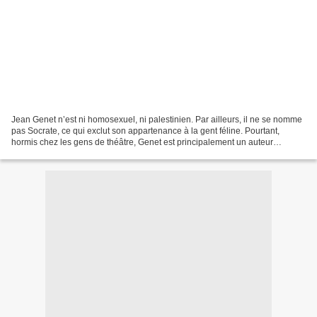
Jean Genet n’est ni homosexuel, ni palestinien. Par ailleurs, il ne se nomme
pas Socrate, ce qui exclut son appartenance à la gent féline. Pourtant,
hormis chez les gens de théâtre, Genet est principalement un auteur
adjectivé : la majorité des textes...